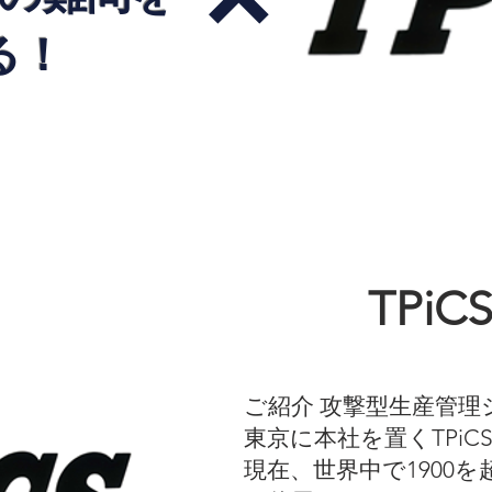
る！
TPi
ご紹介 攻撃型生産管理シ
東京に本社を置くTPi
現在、世界中で1900