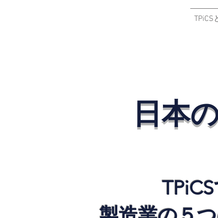
ソルパック
TPiC
タイランド
f
日本
​TPiC
製造業の５つ