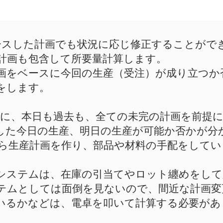
リースした計画でも状況に応じ修正することができま
計画も包含して所要量計算します。
画をベースに今回の生産（受注）が成り立つか
をします。
を起点に、本日も過去も、全ての未完の計画を前提
た今日の生産、明日の生産が可能か否かが分かり
ら生産計画を作り、部品や材料の手配をしてい
Pシステムは、在庫の引当てやロット纏めをし
テムとしては面倒を見ないので、間近な計画変
いるかなどは、電卓を叩いて計算する必要があ