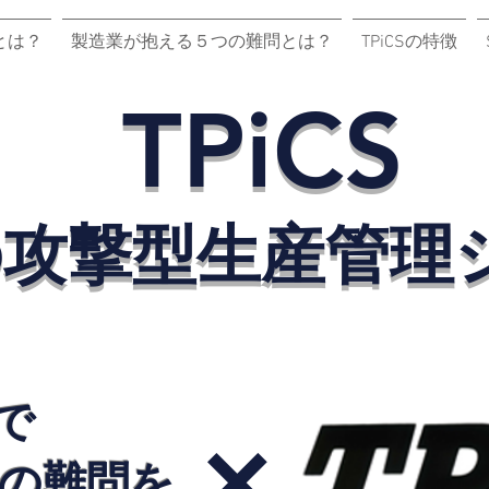
Sとは？
製造業が抱える５つの難問とは？
TPiCSの特徴
TPiCS
の攻撃型生産管理
Sで
✕
の難問を