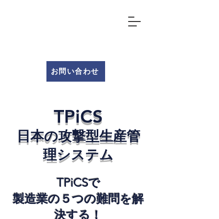
ソルパック
タイランド
f
お問い合わせ
TPiCS
日本の攻撃型生産管
理システム
​TPiCSで
製造業の５つの難問を解
決する！