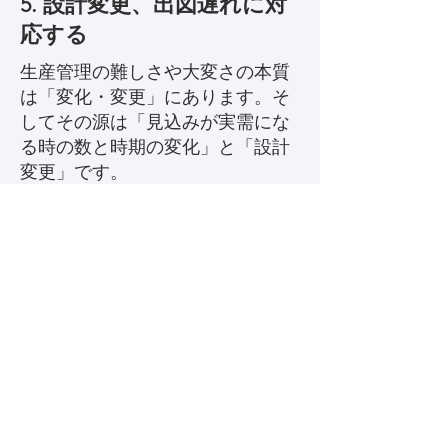
5. 設計変更、出図遅れに対
応する
生産管理の難しさや大変さの本質
は「変化・変更」にあります。そ
してその源は「見込みが実需にな
る時の数と時期の変化」と「設計
変更」です。
TPiCS-Xには「構成情報変換オプシ
ョン（「在庫を減らす」で触れた
もの）」があり、設計変更を生産
情報に反映する機能の他、既に手
配されているものとダイレクトに
照合し、キャンセル伝票を発行し
たり、追加の伝票を発行すること
も出来ます。